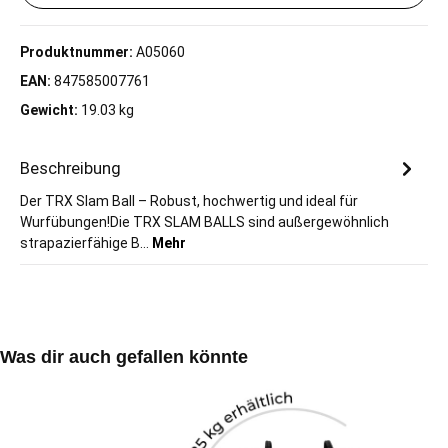
Produktnummer:
A05060
EAN:
847585007761
Gewicht:
19.03 kg
Beschreibung
Der TRX Slam Ball – Robust, hochwertig und ideal für
Wurfübungen!Die TRX SLAM BALLS sind außergewöhnlich
strapazierfähige B…
Mehr
Produktgalerie überspringen
Was dir auch gefallen könnte