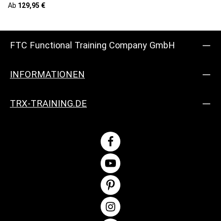
Regulärer Preis:
Ab
129,95 €
und ermöglichen Dir unglaublich vielseitige, funktionelle
Workouts mit einer riesigen Bandbreite an Übungen.
FTC Functional Training Company GmbH
INFORMATIONEN
TRX-TRAINING.DE