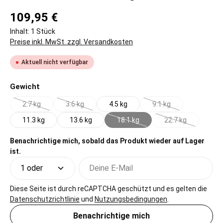
109,95 €
Inhalt:
1 Stück
Preise inkl. MwSt. zzgl. Versandkosten
Aktuell nicht verfügbar
auswählen
Gewicht
2.7 kg
3.6 kg
4.5 kg
9.1 kg
(Diese Option ist zurzeit nicht verfügbar.)
(Diese Option ist zurzeit nicht verfügbar.)
(Diese Option ist zurze
11.3 kg
13.6 kg
18.1 kg
22.7 kg
(Diese Option ist zurzeit nicht verf
(Diese Option ist 
Benachrichtige mich, sobald das Produkt wieder auf Lager
ist.
Deine E-Mail
Diese Seite ist durch reCAPTCHA geschützt und es gelten die
Datenschutzrichtlinie
und
Nutzungsbedingungen
.
Benachrichtige mich